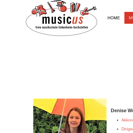
HOME
M
Denise We
Akkor
Dirig