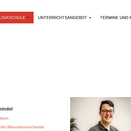
USIKSCHULE
UNTERRICHTSANGEBOT
TERMINE UND
indel
deon
entin Akkordeonorchester