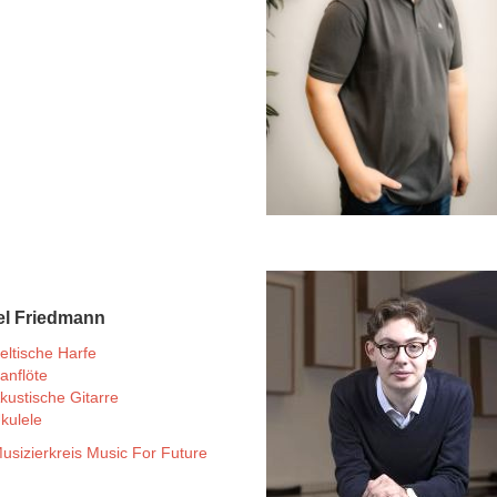
el Friedmann
eltische Harfe
anflöte
kustische Gitarre
kulele
usizierkreis Music For Future