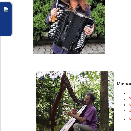
Micha
K
P
A
U
M