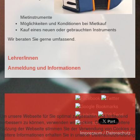
Mietinstrumente
Möglichkeiten und Konditionen bei Mietkauf
Kauf eines neuen oder gebrauchten Instruments
Wir beraten Sie gerne umfassend.
Keltische Harfe
Lehrer/innen
Anmeldung und Informationen
Um unsere Webseite für Sie optimal zu gestalten und fortlaufend
verbessern zu können, verwenden wir Cookies. Durch die weitere
Nutzung der Webseite stimmen Sie der Verwendung von Cookies zu.
Impressum / Datenschutz
Weitere Informationen erhalten Sie in unserer Datenschutzerklärung.