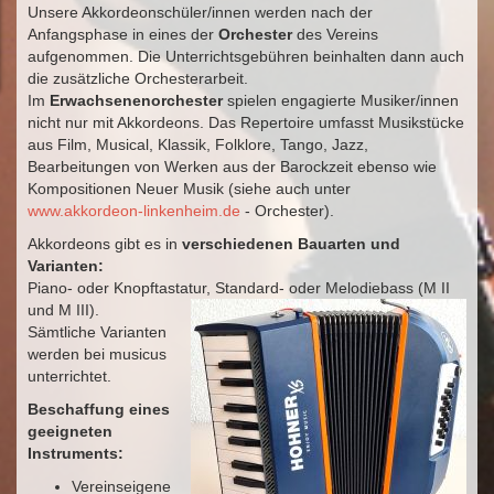
Unsere Akkordeonschüler/innen werden nach der
Anfangsphase in eines der
Orchester
des Vereins
aufgenommen. Die Unterrichtsgebühren beinhalten dann auch
die zusätzliche Orchesterarbeit.
Im
Erwachsenenorchester
spielen engagierte Musiker/innen
nicht nur mit Akkordeons. Das Repertoire umfasst Musikstücke
aus Film, Musical, Klassik, Folklore, Tango, Jazz,
Bearbeitungen von Werken aus der Barockzeit ebenso wie
Kompositionen Neuer Musik (siehe auch unter
www.akkordeon-linkenheim.de
- Orchester).
Akkordeons gibt es in
verschiedenen Bauarten und
Varianten:
Piano- oder Knopftastatur, Standard- oder Melodiebass (M II
und M III).
Sämtliche Varianten
werden bei musicus
unterrichtet.
Beschaffung eines
geeigneten
Instruments:
Vereinseigene