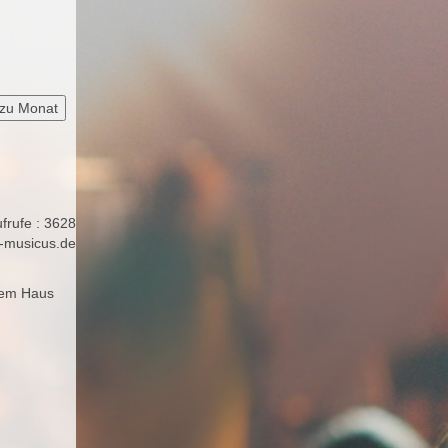
zu Monat
frufe
: 3628
-musicus.de
erem Haus