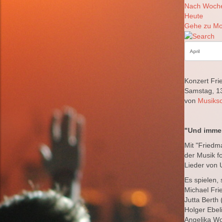
Nach Woch
Heute
Gehe zu Mo
Konzert Fr
Samstag, 13
von
Musiksc
"Und immer
Mit "Friedm
der Musik fo
Lieder von 
Es spielen,
Michael Fr
Jutta Berth
Holger Ebeli
Angelika Wo