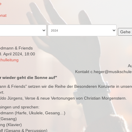
e
nat
Gehe 
iedmann & Friends
. April 2024, 18:00
hulleitung
Au
Kontakt
c.heger@musikschule
 wieder geht die Sonne auf"
ann & Friends" setzen wir die Reihe der Besonderen Konzerte in uns
rt.
Udo Jürgens, Verse & neue Vertonungen von Christian Morgenstern.
 singen und sprechen:
iedmann (Harfe, Ukulele, Gesang…)
 (Gesang)
ng (Klavier)
lf (Gesang & Percussion)