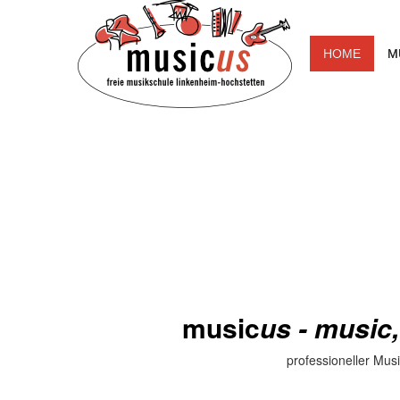
HOME
M
music
us - music
professioneller Mus