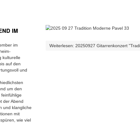
END IM
vember im
Weiterlesen: 20250927 Gitarrenkonzert "Trad
heim-
 kulturelle
bis auf den
rtungsvoll und
hiedlichsten
rund um den
feinfühlige
ot der Abend
n und klangliche
tionen mit
spüren, wie viel