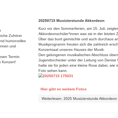
20250715 Musizierstunde Akkordeon
Kurz vor den Sommerferien, am 15. Juli, zeigte
m
Akkordeonschüler*innen was sie in der letzten Z
eiche Zuhörer
Über das bunt gemischte und auch durchaus a
 und humorvolles
Musikprogramm freuten sich die zahlreich ersc
rinnen und
Konzertsaal unseres Hauses der Musik.
Den gelungenen musikalischen Abschluss übe
iesen Termin
Jugendorchester unter der Leitung von Denise
 Konzert!
hatte sie für jeden eine kleine Rose dabei, wi
Foto sehen kann.
Hier gibt es weitere Fotos
Weiterlesen: 2025 Musizierstunde Akkordeon