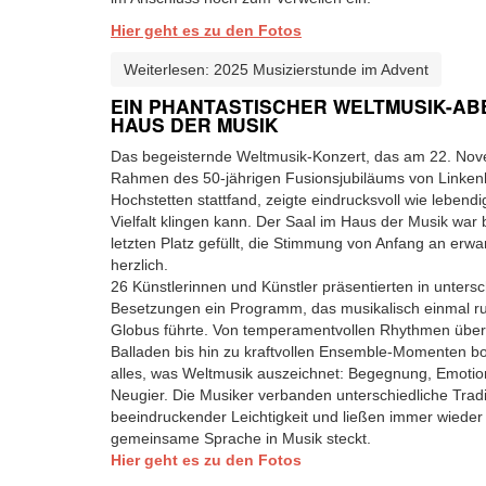
Hier geht es zu den Fotos
Weiterlesen: 2025 Musizierstunde im Advent
EIN PHANTASTISCHER WELTMUSIK-AB
HAUS DER MUSIK
Das begeisternde Weltmusik-Konzert, das am 22. No
Rahmen des 50-jährigen Fusionsjubiläums von Linken
Hochstetten stattfand, zeigte eindrucksvoll wie lebendig
Vielfalt klingen kann. Der Saal im Haus der Musik war 
letzten Platz gefüllt, die Stimmung von Anfang an erwa
herzlich.
26 Künstlerinnen und Künstler präsentierten in untersc
Besetzungen ein Programm, das musikalisch einmal 
Globus führte. Von temperamentvollen Rhythmen über 
Balladen bis hin zu kraftvollen Ensemble-Momenten b
alles, was Weltmusik auszeichnet: Begegnung, Emotio
Neugier. Die Musiker verbanden unterschiedliche Tradi
beeindruckender Leichtigkeit und ließen immer wieder 
gemeinsame Sprache in Musik steckt.
Hier geht es zu den Fotos