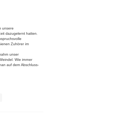
n unsere
eit dazugelernt hatten.
nspruchsvolle
hienen Zuhörer im
rnahm unser
 Weindel. Wie immer
e man auf dem Abschluss-