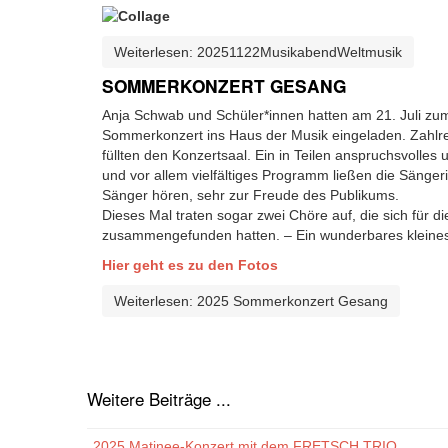
Weiterlesen: 20251122MusikabendWeltmusik
SOMMERKONZERT GESANG
Anja Schwab und Schüler*innen hatten am 21. Juli zu
Sommerkonzert ins Haus der Musik eingeladen. Zahlr
füllten den Konzertsaal. Ein in Teilen anspruchsvolles
und vor allem vielfältiges Programm ließen die Sänge
Sänger hören, sehr zur Freude des Publikums.
Dieses Mal traten sogar zwei Chöre auf, die sich für d
zusammengefunden hatten. – Ein wunderbares kleines
Hier geht es zu den Fotos
Weiterlesen: 2025 Sommerkonzert Gesang
Weitere Beiträge ...
2025 Matinee-Konzert mit dem FRETSCH TRIO